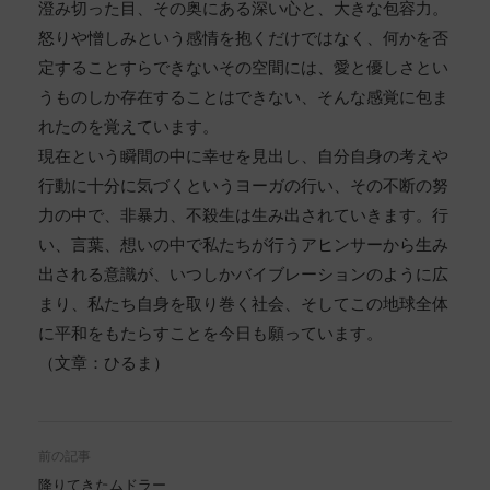
澄み切った目、その奥にある深い心と、大きな包容力。
怒りや憎しみという感情を抱くだけではなく、何かを否
定することすらできないその空間には、愛と優しさとい
うものしか存在することはできない、そんな感覚に包ま
れたのを覚えています。
現在という瞬間の中に幸せを見出し、自分自身の考えや
行動に十分に気づくというヨーガの行い、その不断の努
力の中で、非暴力、不殺生は生み出されていきます。行
い、言葉、想いの中で私たちが行うアヒンサーから生み
出される意識が、いつしかバイブレーションのように広
まり、私たち自身を取り巻く社会、そしてこの地球全体
に平和をもたらすことを今日も願っています。
（文章：ひるま）
前の記事
降りてきたムドラー