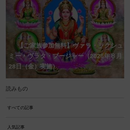
【ご家族参加無料】クリシュナ・ジャヤ
【ご家族参加無料】アーディ・アマー
【ご家族参加無料】ラクシュミー・ク
【ご家族参加無料】ナーガ・パンチャ
【ご家族参加無料】ヴァラ・ラクシュ
【ご家族参加無料】サンカタハラ・チ
【ご家族参加無料】ガネーシャ・チャ
【ご家族参加無料】マハーラクシュミ
第220回グループ・ホーマ（ナーガ・
第221回グループ・ホーマ（ガーヤト
ヴァシャー・プージャー（2026年８月12
ベーラ・マンスリー・プージャー（2026
ミー・プージャー（2026年８月17日
ミー・ヴラタ・プージャー（2026年８月
ャトゥルティー・プージャー（2026年８
ンティー・プージャー（2026年９月４日
トゥルティー・プージャー（2026年９月
ー・ヴラタ・プージャー（2026年９月19
パンチャミー、2026年８月17日（月）実
リー・ジャヤンティー、2026年８月28日
アンナダーナ・プロジェクト（食事の奉
日（水）実施）
年８月12日（水）実施）
（月）実施）
28日（金）実施）
月31日（月）実施）
（金）実施）
14日（月）実施）
日（土）実施）
施）
（金）実施）
仕）
ポストコロナ福祉活動支援募金
読みもの
すべての記事
人気記事