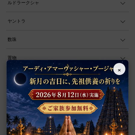
ルドラークシャ
ヤントラ
数珠
置物
×
シャーラグラーマ
お香
プージャー用品
プージャー・サービス