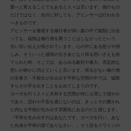
愛へと変えることでもあると人々は言います。他のもの
だけではなく、自分に対しても、アヒンサーは行われる
べきものです。
アヒンサーを徹底する修行者が深い森の中で猛獣に出会
っても、猛獣は修行僧を襲うことはしなかったという、
古い言い伝えが残されています。心の中にある怒りや憎
しみ、そういった感情の引き金となり得る想いさえも捨
てられた時、そこでは、あらゆる敵対や暴力、否定的な
想いが静かに消えていくと言います。揺るがない修行僧
の非暴力・不殺生が生み出す平和な空間の中では、猛獣
すらその手を出すことを止めてしまうのです。
ヨーガを行う人々と共有する空間が何にも増して穏やか
であり、恐れや不安を感じないのは、きっとその磨かれ
た内なる平穏が生み出す雰囲気にあるのだと感じます。
「平和を生み出すのはあなたです。ヨーガを行い、あな
た自身が平和の源でありなさい。」そう語るスワミジの