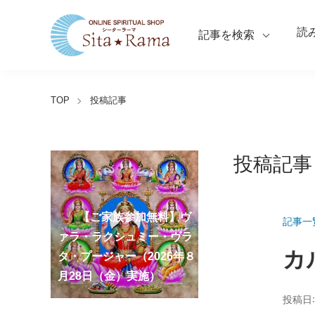
読
記事を検索
TOP
投稿記事
投稿記事
【ご家族参加無料】ラ
クシュミー・クベーラ・マ
【ご家族参加無料】クリシ
【ご家族参加無料】ア
【ご家族参加無料】ナ
【ご家族参加無料】ヴ
【ご家族参加無料】サ
【ご家族参加無料】ガ
【ご家族参加無料】マ
第220回グループ・ホ
第221回グループ・ホ
記事一
ーディ・アマーヴァシャ
ンスリー・プージャー
ーガ・パンチャミー・プー
ァラ・ラクシュミー・ヴラ
ンカタハラ・チャトゥルテ
ュナ・ジャヤンティー・プ
ネーシャ・チャトゥルティ
ハーラクシュミー・ヴラ
ーマ（ナーガ・パンチャミ
ーマ（ガーヤトリー・ジャ
カ
ー・プージャー（2026年８
（2026年８月12日（水）実
ジャー（2026年８月17日
タ・プージャー（2026年８
ィー・プージャー（2026年
ージャー（2026年９月４日
ー・プージャー（2026年９
タ・プージャー（2026年９
ー、2026年８月17日（月）
ヤンティー、2026年８月28
アンナダーナ・プロジェク
ポストコロナ福祉活動支援
月12日（水）実施）
施）
（月）実施）
月28日（金）実施）
８月31日（月）実施）
（金）実施）
月14日（月）実施）
月19日（土）実施）
実施）
日（金）実施）
ト（食事の奉仕）
募金
投稿日: