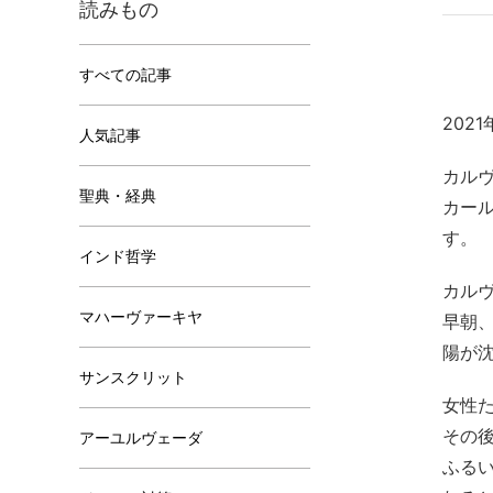
読みもの
すべての記事
202
人気記事
カル
聖典・経典
カー
す。
インド哲学
カル
マハーヴァーキヤ
早朝
陽が
サンスクリット
女性
その
アーユルヴェーダ
ふる