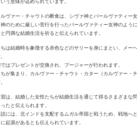
という意味が込められています。
カルヴァー・チャウトの断食は、シヴァ神とパールヴァティー
ァ神のために厳しい苦行を行ったパールヴァティー女神のよう
せと円満な結婚生活を祈ると伝えられています。
たちは結婚時を象徴する赤色などのサリーを身にまとい、メー
す。
間ではプレゼントが交換され、プージャーが行われます。
たちが集まり、カルヴァー・チャウト・カター（カルヴァー・
す。
慣習は、結婚した女性たちが結婚生活を通じて得るさまざまな
まったと伝えられます。
一説には、北インドを支配するムガル帝国と戦うため、戦地へ
とに起源があるとも伝えられています。