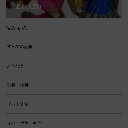
（月）実施）
28日（金）実施）
月31日（月）実施）
（金）実施）
14日（月）実施）
日（土）実施）
月10日（土）実施）
施）
（金）実施）
仕）
ポストコロナ福祉活動支援募金
読みもの
すべての記事
人気記事
聖典・経典
インド哲学
マハーヴァーキヤ