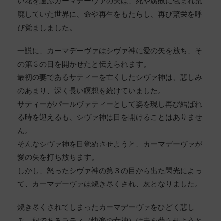
い花を運ぶカーマデーヴァの矢は、死や腐敗に包まれ荒
廃していた世界に、命や再生をもたらし、再び繁栄を呼
び覚ましました。
一説に、カーマデーヴァはシヴァ神に愛の矢を放ち、そ
の第３の目を開かせたと伝えられます。
最初の妻であるサティーを亡くしたシヴァ神は、悲しみ
のあまり、深く長い瞑想を続けていました。
サティーがパールヴァティーとして姿を現し再び結ばれ
る時を迎えるも、シヴァ神は目を開けることはありませ
ん。
そんなシヴァ神を目覚めさせようと、カーマデーヴァが
愛の矢を打ち放ちます。
しかし、怒ったシヴァ神の第３の目から出た閃光によっ
て、カーマデーヴァは焼き尽くされ、灰となりました。
焼き尽くされてしまったカーマデーヴァをひどく悲し
み、妃であるラティ（快楽の女神）は夫を蘇らせようと