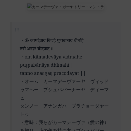
・ॐ कामदेवाय विद्महे पुष्पबानाय धीमहि ।
तन्नो अनङ्गः प्रचोदयात्‌ ॥
・om kāmadevāya vidmahe
puṣpabānāya dhīmahi |
tanno anaṅgaḥ pracodayāt ||
・オーム カーマデーヴァーヤ ヴィッド
ゥマヘー プシュパバーナーヤ ディーマ
ヒ
タンノー アナンガハ プラチョーダヤー
トゥ
・意味：我らがカーマデーヴァ（愛の神）