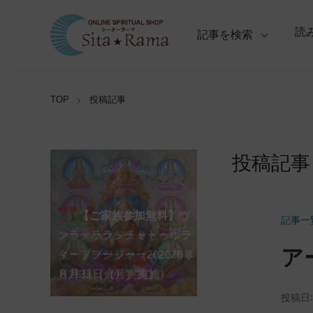
読
記事を検索
TOP
投稿記事
投稿記事
【ご家族参加無料】ラ
クシュミー・クベーラ・マ
【ご家族参加無料】クリシ
【ご家族参加無料】ア
【ご家族参加無料】ナ
【ご家族参加無料】ヴ
【ご家族参加無料】サ
【ご家族参加無料】ガ
【ご家族参加無料】マ
第220回グループ・ホ
第221回グループ・ホ
記事一
ーディ・アマーヴァシャ
ンスリー・プージャー
ーガ・パンチャミー・プー
ァラ・ラクシュミー・ヴラ
ンカタハラ・チャトゥルテ
ュナ・ジャヤンティー・プ
ネーシャ・チャトゥルティ
ハーラクシュミー・ヴラ
ーマ（ナーガ・パンチャミ
ーマ（ガーヤトリー・ジャ
ア
ー・プージャー（2026年８
（2026年８月12日（水）実
ジャー（2026年８月17日
タ・プージャー（2026年８
ィー・プージャー（2026年
ージャー（2026年９月４日
ー・プージャー（2026年９
タ・プージャー（2026年９
ー、2026年８月17日（月）
ヤンティー、2026年８月28
アンナダーナ・プロジェク
ポストコロナ福祉活動支援
月12日（水）実施）
施）
（月）実施）
月28日（金）実施）
８月31日（月）実施）
（金）実施）
月14日（月）実施）
月19日（土）実施）
実施）
日（金）実施）
ト（食事の奉仕）
募金
投稿日: