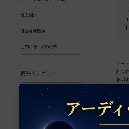
論文紹介
॥ 
|
社会貢献活動
お知らせ・活動報告
アーデ
多く
商品カテゴリー
を刺
ここで
アクセサリー
ルドラークシャ
前の記
ヤントラ
アーデ