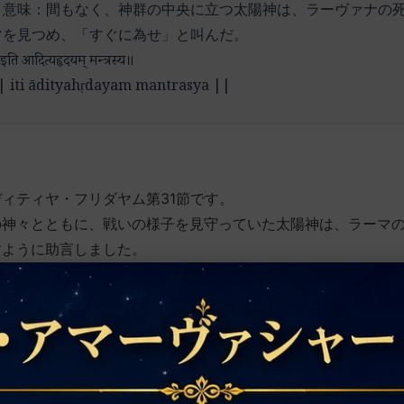
・意味：間もなく、神群の中央に立つ太陽神は、ラーヴァナの
マを見つめ、「すぐに為せ」と叫んだ。
इति आदित्यहृदयम् मन्त्रस्य॥
| iti ādityahṛdayam mantrasya ||
ィティヤ・フリダヤム第31節です。
の神々とともに、戦いの様子を見守っていた太陽神は、ラーマ
すように助言しました。
、ラーマーヤナ(6.107.1-31)に収録されているアーディテ
事
ィティヤ・フリダヤム第30節