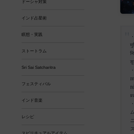
ドーシャ対策
インド占星術
瞑想・実践
मु
ストートラム
नि
सु
Sri Sai Satcharitra
・
m
フェスティバル
n
s
インド音楽
レシピ
スピリチュアルアイテム