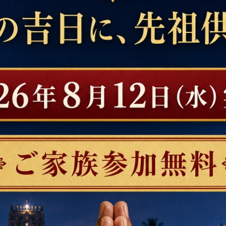
連記事
ディティヤ・フリダヤム——
インドの神々が教える「朝の習
と再生をもたらす太陽の秘法
慣」：アーディティヤへの祈り
一日をポジティブに始める方法
6年01月06日
2026年01月06日