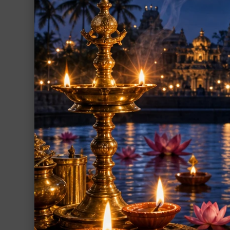
記
ポスター
シーズインディア支援事業
その他
グループ
インド占星術
繁栄・開運
厄除開運