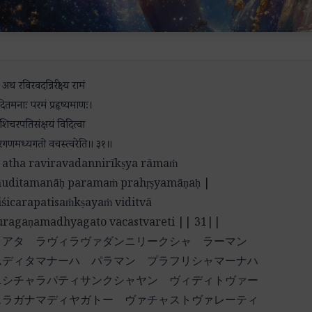
・
अथ रविरवदन्निरीक्ष्य रामं
दितमनाः परमं प्रहृष्यमाणः।
शिचरपतिसंक्षयं विदित्वा
रगणमध्यगतो वचस्त्वरेति॥ ३१॥
atha raviravadannirīkṣya rāmaṁ
uditamanāḥ paramaṁ prahṛṣyamāṇaḥ |
iśicarapatisaṁkṣayaṁ viditvā
uragaṇamadhyagato vacastvareti || 31||
・アタ ラヴィラヴァダンニリークシャ ラーマン
ムディタマナーハ パラマン プラフリシャマーナハ
ニシチャラパティサンクシャヤン ヴィディトヴァー
スラガナマディヤガトー ヴァチャストヴァレーティ