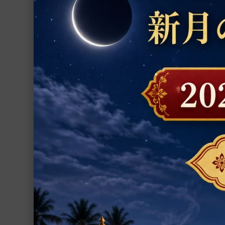
数珠
関
置物
シャーラグラーマ
お香
プージャー用品
プージャー・サービス
アー
勝利
202
ファブリック
ヨーガ
書籍