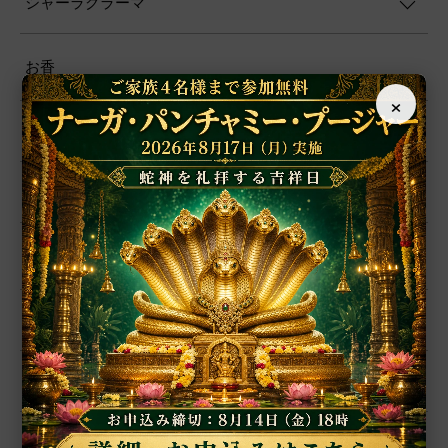
シャーラグラーマ
お香
×
プージャー用品
プージャー・サービス
ファブリック
ヨーガ
書籍
ポスター