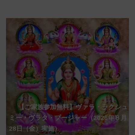
【ご家族参加無料】クリシュナ・ジャヤ
【ご家族参加無料】アーディ・アマー
【ご家族参加無料】ラクシュミー・ク
【ご家族参加無料】ナーガ・パンチャ
【ご家族参加無料】ヴァラ・ラクシュ
【ご家族参加無料】サンカタハラ・チ
【ご家族参加無料】ガネーシャ・チャ
【ご家族参加無料】マハーラクシュミ
第220回グループ・ホーマ（ナーガ・
第221回グループ・ホーマ（ガーヤト
ヴァシャー・プージャー（2026年８月12
ベーラ・マンスリー・プージャー（2026
ミー・プージャー（2026年８月17日
ミー・ヴラタ・プージャー（2026年８月
ャトゥルティー・プージャー（2026年８
ンティー・プージャー（2026年９月４日
トゥルティー・プージャー（2026年９月
ー・ヴラタ・プージャー（2026年９月19
パンチャミー、2026年８月17日（月）実
リー・ジャヤンティー、2026年８月28日
アンナダーナ・プロジェクト（食事の奉
日（水）実施）
年８月12日（水）実施）
（月）実施）
28日（金）実施）
月31日（月）実施）
（金）実施）
14日（月）実施）
日（土）実施）
施）
（金）実施）
仕）
ポストコロナ福祉活動支援募金