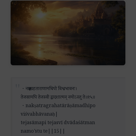
・
नक्षत्रग्रहताराणामधिपो विश्वभावनः।
तेजसामपि तेजस्वी द्वादशात्मन् नमोऽस्तु ते॥१५॥
・nakṣatragrahatārāṇāmadhipo
viśvabhāvanaḥ|
tejasāmapi tejasvī dvādaśātman
namo’stu te||15||