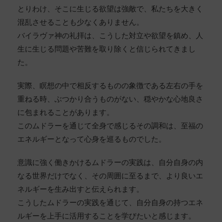
とりわけ、そこに生じる欲望は強敵で、私たちを大きく
混乱させることも少なくありません。
バイラヴァ神の礼拝は、こうした対立や欲望を鎮め、人
生に生じる問題や苦難を取り除くと信じられてきまし
た。
実際、瞑想の中で相反するものの象徴である左右の手を
重ねる時、ぶつかり合うものがない、穏やかな心地良さ
に包まれることがあります。
このムドラーを通じて全身で感じるその調和は、至福の
エネルギーとなって心身を巡るものでした。
意識に強く働きかけるムドラーの実践は、自分自身の内
なる世界だけでなく、その周囲に至るまで、より良いエ
ネルギーを生み出すと伝えられます。
こうしたムドラーの実践を通じて、自分自身の持つエネ
ルギーを上手に活用することを学びたいと感じます。