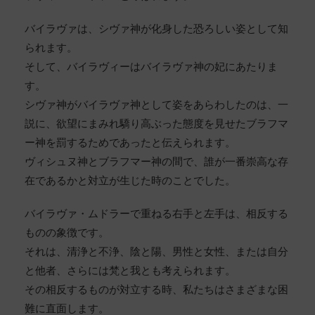
バイラヴァは、シヴァ神が化身した恐ろしい姿として知
られます。
そして、バイラヴィーはバイラヴァ神の妃にあたりま
す。
シヴァ神がバイラヴァ神として姿をあらわしたのは、一
説に、欲望にまみれ驕り高ぶった態度を見せたブラフマ
ー神を罰するためであったと伝えられます。
ヴィシュヌ神とブラフマー神の間で、誰が一番崇高な存
在であるかと対立が生じた時のことでした。
バイラヴァ・ムドラーで重ねる右手と左手は、相反する
ものの象徴です。
それは、清浄と不浄、陰と陽、男性と女性、または自分
と他者、さらには梵と我とも考えられます。
その相反するものが対立する時、私たちはさまざまな困
難に直面します。