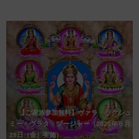
【ご家族参加無料】クリシュナ・ジャヤ
【ご家族参加無料】アーディ・アマー
【ご家族参加無料】ラクシュミー・ク
【ご家族参加無料】ナーガ・パンチャ
【ご家族参加無料】ヴァラ・ラクシュ
【ご家族参加無料】サンカタハラ・チ
【ご家族参加無料】ガネーシャ・チャ
【ご家族参加無料】マハーラクシュミ
第220回グループ・ホーマ（ナーガ・
第221回グループ・ホーマ（ガーヤト
ヴァシャー・プージャー（2026年８月12
ベーラ・マンスリー・プージャー（2026
ミー・プージャー（2026年８月17日
ミー・ヴラタ・プージャー（2026年８月
ャトゥルティー・プージャー（2026年８
ンティー・プージャー（2026年９月４日
トゥルティー・プージャー（2026年９月
ー・ヴラタ・プージャー（2026年９月19
パンチャミー、2026年８月17日（月）実
リー・ジャヤンティー、2026年８月28日
アンナダーナ・プロジェクト（食事の奉
日（水）実施）
年８月12日（水）実施）
（月）実施）
28日（金）実施）
月31日（月）実施）
（金）実施）
14日（月）実施）
日（土）実施）
施）
（金）実施）
仕）
ポストコロナ福祉活動支援募金