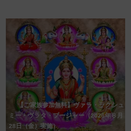
【ご家族参加無料】クリシュナ・ジャヤ
【ご家族参加無料】アーディ・アマー
【ご家族参加無料】ラクシュミー・ク
【ご家族参加無料】ナーガ・パンチャ
【ご家族参加無料】ヴァラ・ラクシュ
【ご家族参加無料】サンカタハラ・チ
【ご家族参加無料】ガネーシャ・チャ
【ご家族参加無料】マハーラクシュミ
第220回グループ・ホーマ（ナーガ・
第221回グループ・ホーマ（ガーヤト
ヴァシャー・プージャー（2026年８月12
ベーラ・マンスリー・プージャー（2026
ミー・プージャー（2026年８月17日
ミー・ヴラタ・プージャー（2026年８月
ャトゥルティー・プージャー（2026年８
ンティー・プージャー（2026年９月４日
トゥルティー・プージャー（2026年９月
ー・ヴラタ・プージャー（2026年９月19
パンチャミー、2026年８月17日（月）実
リー・ジャヤンティー、2026年８月28日
アンナダーナ・プロジェクト（食事の奉
日（水）実施）
年８月12日（水）実施）
（月）実施）
28日（金）実施）
月31日（月）実施）
（金）実施）
14日（月）実施）
日（土）実施）
施）
（金）実施）
仕）
ポストコロナ福祉活動支援募金