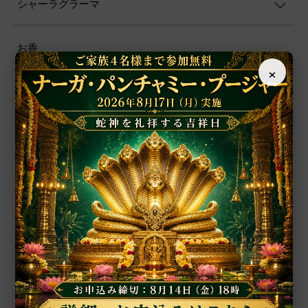
シャーラグラーマ
お香
×
プージャー用品
プージャー・サービス
ファブリック
ヨーガ
書籍
ポスター