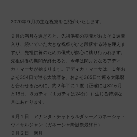
2020年９月の主な祝祭をご紹介いたします。
９月の満月を過ぎると、先祖供養の期間がおよそ２週間
入り、続いていた大きな祝祭がひと段落する時を迎えま
すが、先祖供養のための儀式が熱心に執り行われます。
先祖供養の期間が終わると、今年は閏月となるアディ
カ・マーサが始まります。アディカ・マーサは、１年お
よそ354日で巡る太陰暦を、およそ365日で巡る太陽暦
と合わせるために、約２年半に１度（正確には32ヵ月
と16日、８ガティ（１ガティは24分））生じる特別な
月にあたります。
９月１日 アナンタ・チャトゥルダシー／ガネーシャ・
ヴィサルジャン（ガネーシャ降誕祭最終日）
９月２日 満月