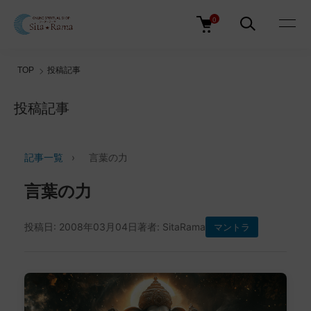
0
TOP
投稿記事
投稿記事
記事一覧
›
言葉の力
言葉の力
投稿日: 2008年03月04日
著者: SitaRama
マントラ