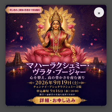
×
ルドラークシャ
ヤントラ
数珠
置物
シャーラグラーマ
お香
プージャー用品