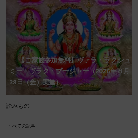
【ご家族参加無料】クリシュナ・ジャヤ
【ご家族参加無料】アーディ・アマー
【ご家族参加無料】ラクシュミー・ク
【ご家族参加無料】ナーガ・パンチャ
【ご家族参加無料】ヴァラ・ラクシュ
【ご家族参加無料】サンカタハラ・チ
【ご家族参加無料】ガネーシャ・チャ
【ご家族参加無料】マハーラクシュミ
【ご家族参加無料】マハーラヤー・ア
第220回グループ・ホーマ（ナーガ・
第221回グループ・ホーマ（ガーヤト
ヴァシャー・プージャー（2026年８月12
ベーラ・マンスリー・プージャー（2026
ミー・プージャー（2026年８月17日
ミー・ヴラタ・プージャー（2026年８月
ャトゥルティー・プージャー（2026年８
ンティー・プージャー（2026年９月４日
トゥルティー・プージャー（2026年９月
ー・ヴラタ・プージャー（2026年９月19
マーヴァシャー・プージャー（2026年10
パンチャミー、2026年８月17日（月）実
リー・ジャヤンティー、2026年８月28日
アンナダーナ・プロジェクト（食事の奉
日（水）実施）
年８月12日（水）実施）
（月）実施）
28日（金）実施）
月31日（月）実施）
（金）実施）
14日（月）実施）
日（土）実施）
月10日（土）実施）
施）
（金）実施）
仕）
ポストコロナ福祉活動支援募金
読みもの
すべての記事