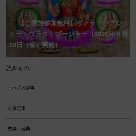
【ご家族参加無料】クリシュナ・ジャヤ
【ご家族参加無料】アーディ・アマー
【ご家族参加無料】ラクシュミー・ク
【ご家族参加無料】ナーガ・パンチャ
【ご家族参加無料】ヴァラ・ラクシュ
【ご家族参加無料】サンカタハラ・チ
【ご家族参加無料】ガネーシャ・チャ
【ご家族参加無料】マハーラクシュミ
【ご家族参加無料】マハーラヤー・ア
第220回グループ・ホーマ（ナーガ・
第221回グループ・ホーマ（ガーヤト
ヴァシャー・プージャー（2026年８月12
ベーラ・マンスリー・プージャー（2026
ミー・プージャー（2026年８月17日
ミー・ヴラタ・プージャー（2026年８月
ャトゥルティー・プージャー（2026年８
ンティー・プージャー（2026年９月４日
トゥルティー・プージャー（2026年９月
ー・ヴラタ・プージャー（2026年９月19
マーヴァシャー・プージャー（2026年10
パンチャミー、2026年８月17日（月）実
リー・ジャヤンティー、2026年８月28日
アンナダーナ・プロジェクト（食事の奉
日（水）実施）
年８月12日（水）実施）
（月）実施）
28日（金）実施）
月31日（月）実施）
（金）実施）
14日（月）実施）
日（土）実施）
月10日（土）実施）
施）
（金）実施）
仕）
ポストコロナ福祉活動支援募金
読みもの
すべての記事
人気記事
聖典・経典