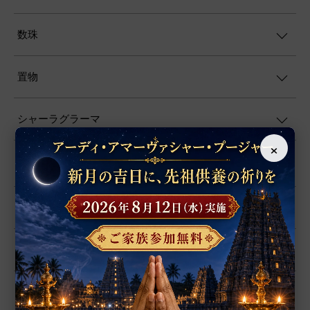
数珠
置物
シャーラグラーマ
×
お香
プージャー用品
プージャー・サービス
ファブリック