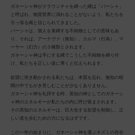
ガネーシャ神がクラウンチャを縛った縄は「パーシャ」
と呼ばれ、物質世界に溺れることがないよう、私たちを
引っ張る縄と信じられてきました。
パーシャは、個人を束縛する不純物としての意味もあ
り、それは、アーナヴァ（無知）、カルマ（行為）、マ
ーヤー（幻力）の３種類とされます。
ガネーシャ神は手にする縄でこうした不純物を縛り付
け、私たちを正しい道に導くと伝えられます。
欲望に突き動かされる私たちは、本質を忘れ、無知の暗
闇の中でもがき苦しむことが少なくありません。
ガネーシャ神を礼拝する時、英知の神としてのガネーシ
ャ神のエネルギーが私たちの内に呼び覚まされます。
その英知のエネルギーは、巨大化する欲望を制御し、正
しい道を歩むための力になるはずです。
この一年の始まりに、ガネーシャ神を運ぶネズミの存在