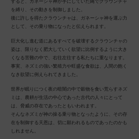
すると、ガネーシャ神が手にしていた縄でクラウンチャ
を縛り、その動きを制御しました。
後に許しを得たクラウンチャは、ガネーシャ神を運ぶ力
として、その乗り物になったと伝えられます。
巨大化し進む道にあるすべてを破壊するクラウンチャの
姿は、限りなく肥大していく欲望に比例するように大き
くなる苦難の中で、右往左往する私たちに重なります。
事実、ネズミの強い繁殖力や旺盛な食欲は、人間の飽く
なき欲望に例えられてきました。
世界が眠りにつく夜の暗闇の中で穀物を食い荒らすネズ
ミは、農耕が生活の中心であった古代の人々にとって
は、脅威の存在であったともいわれます。
そんなネズミが神の操る乗り物となったように、その存
在を制御する天恩は、切に願われるものであったのかも
しれません。