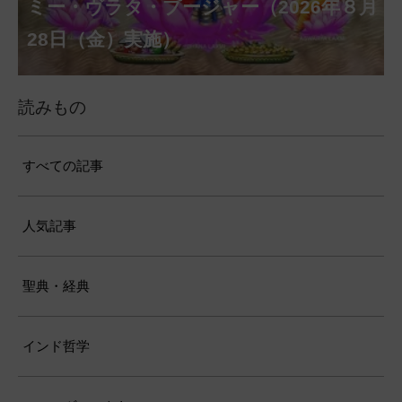
ヴァシャー・プージャー（2026年８月12
ベーラ・マンスリー・プージャー（2026
ミー・プージャー（2026年８月17日
ミー・ヴラタ・プージャー（2026年８月
ャトゥルティー・プージャー（2026年８
ンティー・プージャー（2026年９月４日
トゥルティー・プージャー（2026年９月
ー・ヴラタ・プージャー（2026年９月19
マーヴァシャー・プージャー（2026年10
パンチャミー、2026年８月17日（月）実
リー・ジャヤンティー、2026年８月28日
アンナダーナ・プロジェクト（食事の奉
日（水）実施）
年８月12日（水）実施）
（月）実施）
28日（金）実施）
月31日（月）実施）
（金）実施）
14日（月）実施）
日（土）実施）
月10日（土）実施）
施）
（金）実施）
仕）
ポストコロナ福祉活動支援募金
読みもの
すべての記事
人気記事
聖典・経典
インド哲学