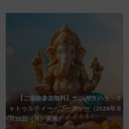
【ご家族参加無料】クリシュナ・ジャヤ
【ご家族参加無料】アーディ・アマー
【ご家族参加無料】ラクシュミー・ク
【ご家族参加無料】ナーガ・パンチャ
【ご家族参加無料】ヴァラ・ラクシュ
【ご家族参加無料】サンカタハラ・チ
【ご家族参加無料】ガネーシャ・チャ
【ご家族参加無料】マハーラクシュミ
第220回グループ・ホーマ（ナーガ・
第221回グループ・ホーマ（ガーヤト
ヴァシャー・プージャー（2026年８月12
ベーラ・マンスリー・プージャー（2026
ミー・プージャー（2026年８月17日
ミー・ヴラタ・プージャー（2026年８月
ャトゥルティー・プージャー（2026年８
ンティー・プージャー（2026年９月４日
トゥルティー・プージャー（2026年９月
ー・ヴラタ・プージャー（2026年９月19
パンチャミー、2026年８月17日（月）実
リー・ジャヤンティー、2026年８月28日
アンナダーナ・プロジェクト（食事の奉
日（水）実施）
年８月12日（水）実施）
（月）実施）
28日（金）実施）
月31日（月）実施）
（金）実施）
14日（月）実施）
日（土）実施）
施）
（金）実施）
仕）
ポストコロナ福祉活動支援募金