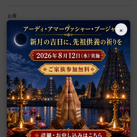
お香
×
プージャー用品
プージャー・サービス
ファブリック
ヨーガ
書籍
ポスター