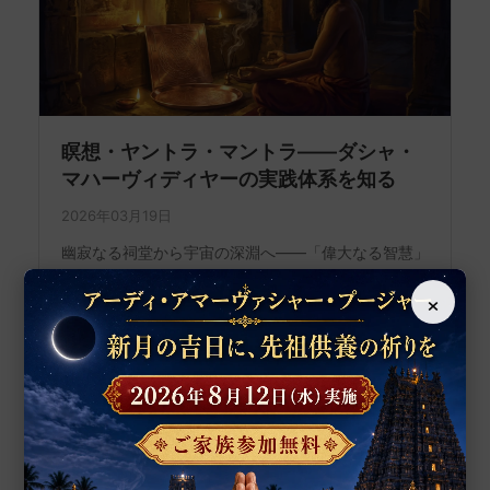
瞑想・ヤントラ・マントラ——ダシャ・
マハーヴィディヤーの実践体系を知る
2026年03月19日
幽寂なる祠堂から宇宙の深淵へ——「偉大なる智慧」
の扉を開く 女神の名を唱え、幾何学図形を凝視し、
×
身体の内側に宇宙を観る——。 薄暗い祠堂のなか
で、一人の修行者が静かに目を閉じています。唇から
は低く、しかし一定のリズムで真 […]
続きを読む