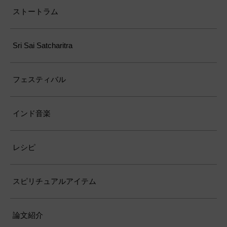
ラトナ・ストートラム——象頭の主へ捧
げる五つの宝石の讃歌