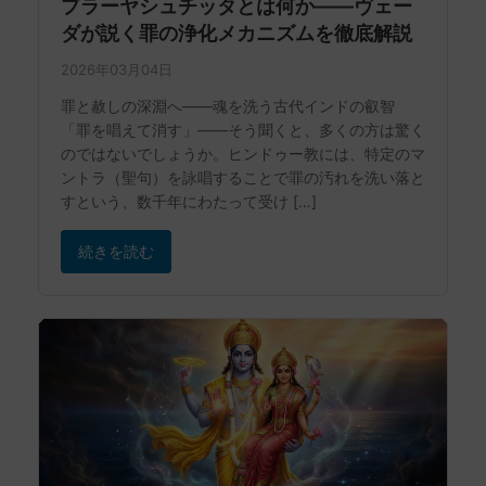
プラーヤシュチッタとは何か——ヴェー
ダが説く罪の浄化メカニズムを徹底解説
2026年03月04日
罪と赦しの深淵へ——魂を洗う古代インドの叡智
「罪を唱えて消す」——そう聞くと、多くの方は驚く
のではないでしょうか。ヒンドゥー教には、特定のマ
ントラ（聖句）を詠唱することで罪の汚れを洗い落と
すという、数千年にわたって受け […]
続きを読む