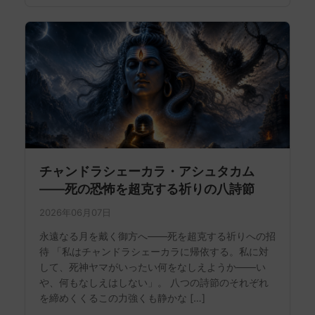
チャンドラシェーカラ・アシュタカム
——死の恐怖を超克する祈りの八詩節
2026年06月07日
永遠なる月を戴く御方へ——死を超克する祈りへの招
待 「私はチャンドラシェーカラに帰依する。私に対
して、死神ヤマがいったい何をなしえようか――い
や、何もなしえはしない」。 八つの詩節のそれぞれ
を締めくくるこの力強くも静かな […]