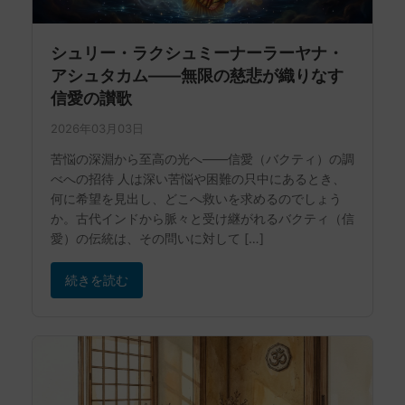
シュリー・ラクシュミーナーラーヤナ・
アシュタカム——無限の慈悲が織りなす
信愛の讃歌
2026年03月03日
苦悩の深淵から至高の光へ——信愛（バクティ）の調
べへの招待 人は深い苦悩や困難の只中にあるとき、
何に希望を見出し、どこへ救いを求めるのでしょう
か。古代インドから脈々と受け継がれるバクティ（信
愛）の伝統は、その問いに対して […]
続きを読む