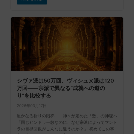
シヴァ派は50万回、ヴィシュヌ派は120
万回——宗派で異なる”成就への道の
り”を比較する
2026年03月17日
遥かなる祈りの階梯——神々が定めた「数」の神秘へ
「同じヒンドゥー教なのに、なぜ宗派によってマント
ラの目標回数がこんなに違うのか？」 初めてこの事