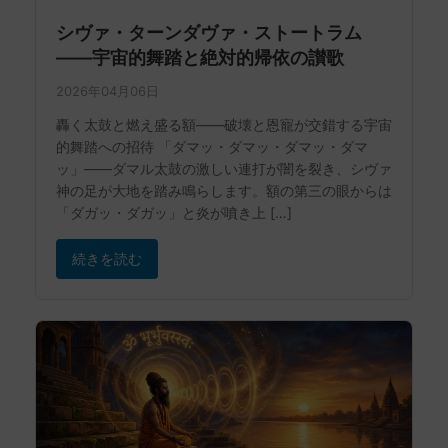
シヴァ・ターンダヴァ・ストートラム
——宇宙的舞踏と絶対的帰依の讃歌
2026年04月06日
轟く太鼓と燃え盛る額——破壊と恩寵が交錯する宇宙
的舞踏への招待 「ダマッ・ダマッ・ダマッ・ダマ
ッ」——ダマル太鼓の激しい連打が闇を裂き、シヴァ
神の足が大地を踏み鳴らします。額の第三の眼からは
「ダガッ・ダガッ」と炎が噴き上 […]
続きを読む