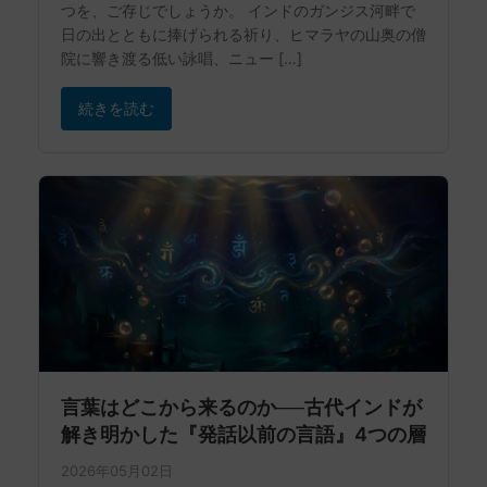
つを、ご存じでしょうか。 インドのガンジス河畔で
日の出とともに捧げられる祈り、ヒマラヤの山奥の僧
院に響き渡る低い詠唱、ニュー […]
続きを読む
言葉はどこから来るのか──古代インドが
解き明かした『発話以前の言語』4つの層
2026年05月02日