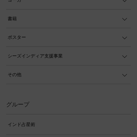
一語一語に宿る力 ― マハームリティユン
ジャヤ・マントラのサンスクリット語を
徹底解読