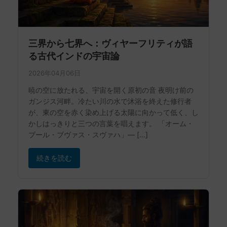
三界から七界へ：ヴィヤーフリティが語
る古代インドの宇宙論
2026年04月06日
暁の空に放たれる、宇宙を開く原初の音 夜明け前の
ガンジス河畔。冷たい川の水で沐浴を終えた修行者
が、東の空を赤く染め上げる太陽に向かって低く、し
かしはっきりと三つの言葉を唱えます。 「オーム・
ブール・ブヴァス・スヴァハ」— […]
続きを読む