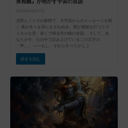
実相義』が明かす宇宙の言語
2026年04月17日
沈黙とノイズの狭間で、大宇宙からのメッセージを聴
く 風が木々を揺らすざわめき。雨が屋根を打つリズ
ミカルな音。遠くで鳴る寺の鐘の余韻。 そして、あ
なたが今、心の中で読み上げているこの文字の
「声」。 ——もし、それらすべてが […]
続きを読む