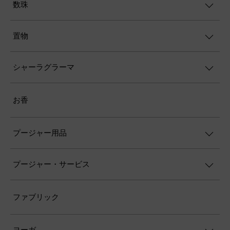
ムリティユンジャヤ・ストートラム——
死の征服者の讃歌