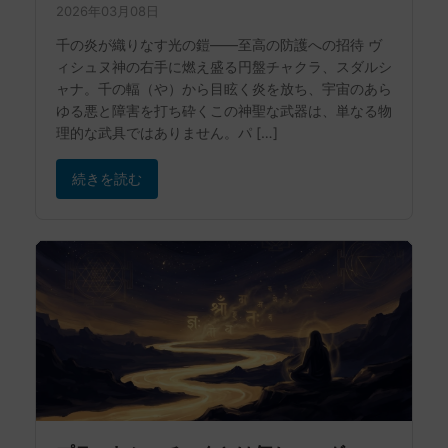
2026年03月08日
千の炎が織りなす光の鎧——至高の防護への招待 ヴ
ィシュヌ神の右手に燃え盛る円盤チャクラ、スダルシ
ャナ。千の輻（や）から目眩く炎を放ち、宇宙のあら
ゆる悪と障害を打ち砕くこの神聖な武器は、単なる物
理的な武具ではありません。パ […]
続きを読む