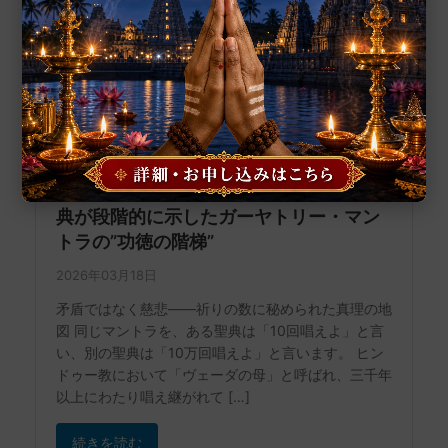
10回、108回、1,000回、10万回 ——聖
典が段階的に示したガーヤトリー・マン
トラの”功徳の階梯”
2026年03月18日
矛盾ではなく慈悲——祈りの数に秘められた真理の地
図 同じマントラを、ある聖典は「10回唱えよ」と言
い、別の聖典は「10万回唱えよ」と言います。 ヒン
ドゥー教において「ヴェーダの母」と呼ばれ、三千年
以上にわたり唱え継がれて […]
続きを読む